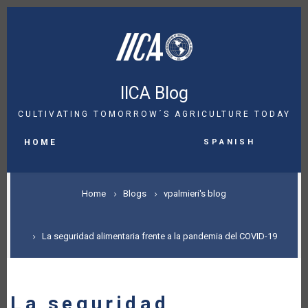
Skip
to
main
content
IICA Blog
CULTIVATING TOMORROW´S AGRICULTURE TODAY
MAIN
Spanish
NAVIGATION
HOME
BREADCRUMB
Home
Blogs
vpalmieri's blog
La seguridad alimentaria frente a la pandemia del COVID-19
La seguridad