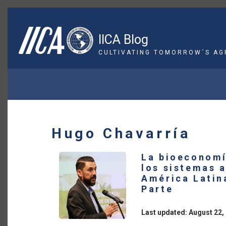
Skip
to
main
IICA Blog
content
CULTIVATING TOMORROW´S AG
BREADCRUMB
Hugo Chavarría
La bioeconomí
los sistemas 
América Latin
Parte
Last updated: August 22,