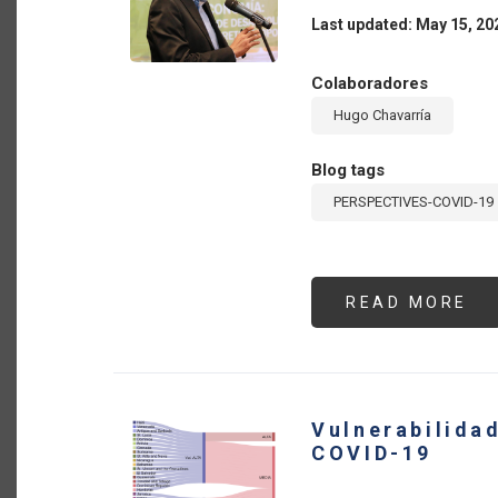
Y
EL
Last updated: May 15, 20
CA
SE
PA
Colaboradores
Hugo Chavarría
Blog tags
PERSPECTIVES-COVID-19
READ MORE
AB
RE
Y
OP
DE
LA
BI
AN
Vulnerabilidad
EL
CO
COVID-19
19
PR
RE