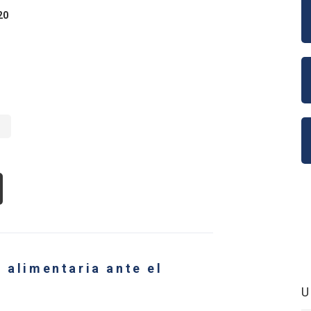
20
RIBE:
GUNDA
RTE
OUT
TOS
ORTUNIDADES
OECONOMÍA
TE
 alimentaria ante el
VID-
:
IMERA
UNIÓN