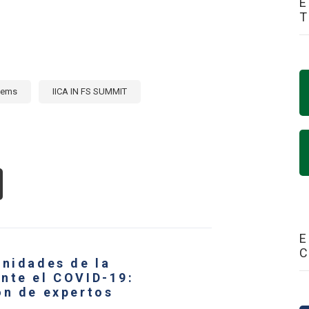
E
tems
IICA IN FS SUMMIT
OUT
OECONOMÍA
ANSFORMACIÓN
E
S
unidades de la
STEMAS
ROALIMENTARIOS
nte el COVID-19:
ón de expertos
ÉRICA
TINA