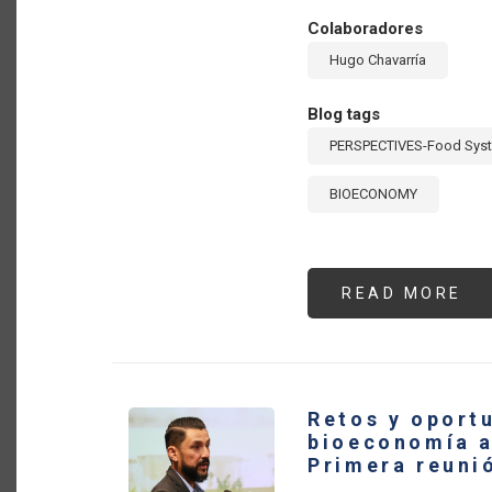
Colaboradores
Hugo Chavarría
Blog tags
PERSPECTIVES-Food Sys
BIOECONOMY
READ MORE
AB
LA
BI
Y
LA
TR
DE
LO
Retos y oport
SI
AG
bioeconomía a
DE
Primera reuni
AM
LA