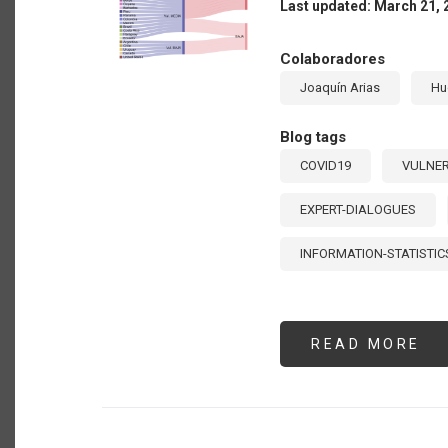
Last updated: March 21, 
DE
EX
Colaboradores
Joaquín Arias
Hu
Blog tags
COVID19
VULNER
EXPERT-DIALOGUES
INFORMATION-STATISTIC
READ MORE
AB
VU
AL
AN
EL
CO
19