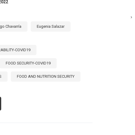
2022
PERTOS
go Chavarría
Eugenia Salazar
ABILITY-COVID19
FOOD SECURITY-COVID19
S
FOOD AND NUTRITION SECURITY
OUT
LNERABILIDAD
IMENTARIA
TE
VID-