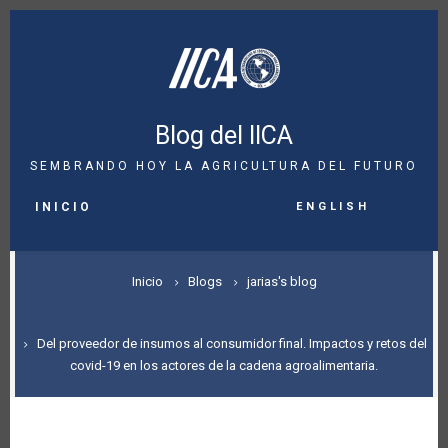
Pasar
al
contenido
principal
Blog del IICA
SEMBRANDO HOY LA AGRICULTURA DEL FUTURO
MAIN
English
NAVIGATION
INICIO
SOBRESCRIBIR
Inicio
Blogs
jarias's blog
ENLACES
DE
Del proveedor de insumos al consumidor final. Impactos y retos del
covid-19 en los actores de la cadena agroalimentaria.
AYUDA
A