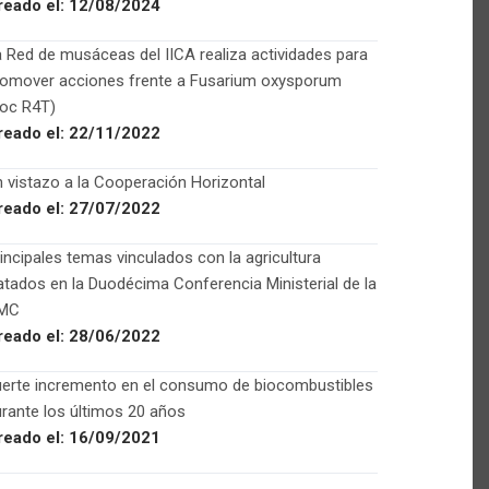
reado el:
12/08/2024
 Red de musáceas del IICA realiza actividades para
romover acciones frente a Fusarium oxysporum
Foc R4T)
reado el:
22/11/2022
 vistazo a la Cooperación Horizontal
reado el:
27/07/2022
incipales temas vinculados con la agricultura
atados en la Duodécima Conferencia Ministerial de la
MC
reado el:
28/06/2022
uerte incremento en el consumo de biocombustibles
rante los últimos 20 años
reado el:
16/09/2021