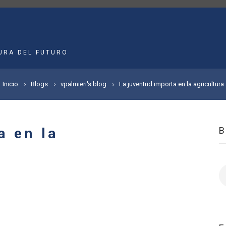
MAIN
NAVIGATION
URA DEL FUTURO
Inicio
Blogs
vpalmieri's blog
La juventud importa en la agricultura
a en la
B