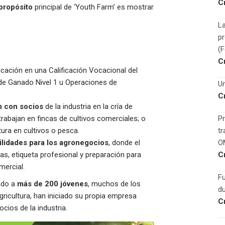
C
propósito
principal de ‘Youth Farm’ es mostrar
La
p
(
C
icación en una Calificación Vocacional del
a de Ganado Nivel 1 u Operaciones de
Un
C
n con socios
de la industria en la cría de
rabajan en fincas de cultivos comerciales; o
Pr
tura en cultivos o pesca.
tr
ilidades para los agronegocios
, donde el
O
das, etiqueta profesional y preparación para
C
mercial.
F
cado a
más de 200 jóvenes
, muchos de los
du
ricultura, han iniciado su propia empresa
C
ios de la industria.