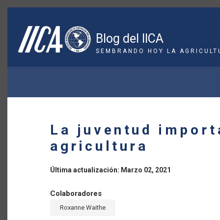
Pasar
al
contenido
Blog del IICA
principal
SEMBRANDO HOY LA AGRICULT
SOBRESCRIBIR
ENLACES
DE
La juventud import
AYUDA
agricultura
A
Última actualización: Marzo 02, 2021
LA
Colaboradores
NAVEGACIÓN
Roxanne Waithe