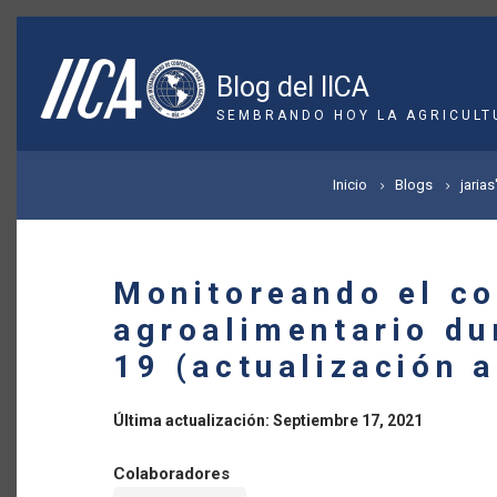
Pasar
al
contenido
Blog del IICA
principal
SEMBRANDO HOY LA AGRICULT
SOBRESCRIBIR
Inicio
Blogs
jarias
ENLACES
DE
Monitoreando el c
AYUDA
agroalimentario du
A
19 (actualización 
LA
Última actualización: Septiembre 17, 2021
NAVEGACIÓN
Colaboradores