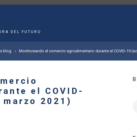
MAIN
NAVIGATION
URA DEL FUTURO
's blog
Monitoreando el comercio agroalimentario durante el COVID-19 (ac
omercio
rante el COVID-
a marzo 2021)
B