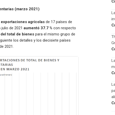
C
entarias (marzo 2021)
La
in
s
exportaciones agrícolas
de 17 países de
C
 julio de 2021
aumentó 37.7 %
con respecto
 del total de bienes
para el mismo grupo de
Th
iguiente los detalles y los diecisiete países
Gr
 de 2021.
C
La
mu
C
La
pa
al
C