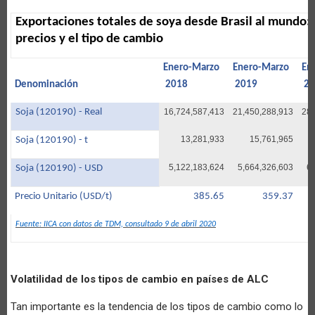
Exportaciones totales de soya desde Brasil al mundo: 
precios y el tipo de cambio
Enero-Marzo
Enero-Marzo
En
Denominación
2018
2019
20
Soja (120190) - Real
16,724,587,413
21,450,288,913
28,
13,281,933
15,761,965
Soja (120190) - t
5,122,183,624
5,664,326,603
6
Soja (120190) - USD
Precio Unitario (USD/t)
385.65
359.37
Fuente: IICA con datos de TDM, consultado 9 de abril 2020
Volatilidad de los tipos de cambio en países de ALC
Tan importante es la tendencia de los tipos de cambio como lo