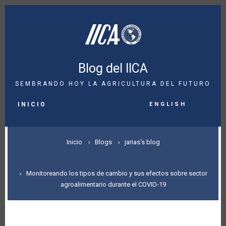
Pasar
al
contenido
principal
Blog del IICA
SEMBRANDO HOY LA AGRICULTURA DEL FUTURO
MAIN
English
NAVIGATION
INICIO
SOBRESCRIBIR
Inicio
Blogs
jarias's blog
ENLACES
DE
Monitoreando los tipos de cambio y sus efectos sobre sector
agroalimentario durante el COVID-19
AYUDA
A