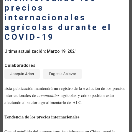
precios
LA
internacionales
NAVEGACIÓN
agrícolas durante el
COVID-19
Última actualización: Marzo 19, 2021
Colaboradores
Joaquín Arias
Eugenia Salazar
Esta publicación mantendrá un registro de la evolución de los precios
commodities
internacionales de
agrícolas y cómo podrían estar
afectando al sector agroalimentario de ALC.
Tendencia de los precios internacionales
Con el estallido del coronavirus, inicialmente en China, cayó la