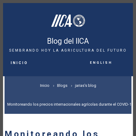
Pasar
al
contenido
principal
Blog del IICA
SEMBRANDO HOY LA AGRICULTURA DEL FUTURO
MAIN
English
NAVIGATION
INICIO
SOBRESCRIBIR
Inicio
Blogs
jarias's blog
ENLACES
DE
Monitoreando los precios internacionales agrícolas durante el COVID-19
AYUDA
A
Monitoreando los