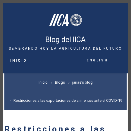
Pasar
al
contenido
principal
Blog del IICA
SEMBRANDO HOY LA AGRICULTURA DEL FUTURO
MAIN
English
NAVIGATION
INICIO
SOBRESCRIBIR
Inicio
Blogs
jarias's blog
ENLACES
DE
Restricciones a las exportaciones de alimentos ante el COVID-19
AYUDA
A
Restricciones a las