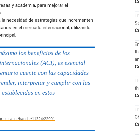
C
resas y academia, para mejorar el
.
Th
a la necesidad de estrategias que incrementen
Se
arios en el mercado internacional, utilizando
C
incipal.
En
th
áximo los beneficios de los
an
internacionales (ACI), es esencial
C
mentario cuente con las capacidades
Th
ender, interpretar y cumplir con las
th
 establecidas en estos
C
Th
Ch
torio.iica.int/handle/11324/22091
C