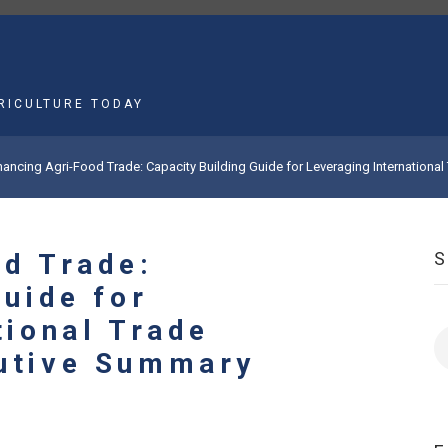
MAIN
NAVIGATION
RICULTURE TODAY
ancing Agri-Food Trade: Capacity Building Guide for Leveraging Internationa
d Trade:
Guide for
tional Trade
S
utive Summary