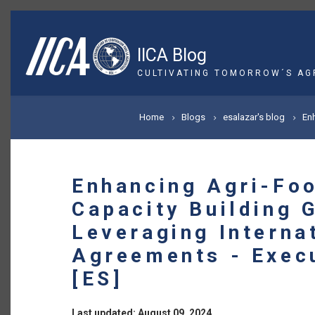
Skip
to
main
IICA Blog
content
CULTIVATING TOMORROW´S AG
BREADCRUMB
Home
Blogs
esalazar's blog
Enh
Enhancing Agri-Foo
Capacity Building 
Leveraging Interna
Agreements - Exec
[ES]
Last updated: August 09, 2024