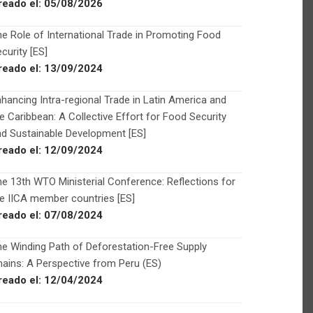
reado el:
05/08/2026
e Role of International Trade in Promoting Food
curity [ES]
reado el:
13/09/2024
hancing Intra-regional Trade in Latin America and
e Caribbean: A Collective Effort for Food Security
d Sustainable Development [ES]
reado el:
12/09/2024
e 13th WTO Ministerial Conference: Reflections for
e IICA member countries [ES]
reado el:
07/08/2024
e Winding Path of Deforestation-Free Supply
ains: A Perspective from Peru (ES)
reado el:
12/04/2024