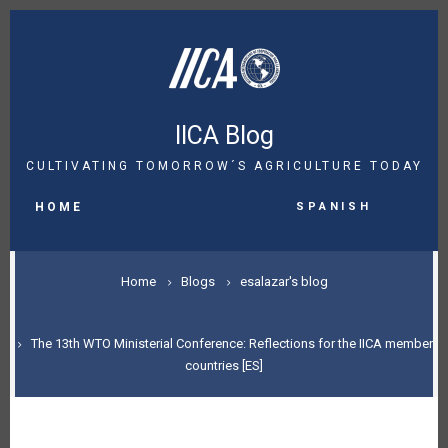
Skip
to
main
content
IICA Blog
CULTIVATING TOMORROW´S AGRICULTURE TODAY
MAIN
Spanish
NAVIGATION
HOME
BREADCRUMB
Home
Blogs
esalazar's blog
The 13th WTO Ministerial Conference: Reflections for the IICA member
countries [ES]