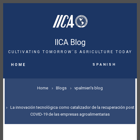
Skip
to
main
content
IICA Blog
CULTIVATING TOMORROW´S AGRICULTURE TODAY
MAIN
Spanish
NAVIGATION
HOME
BREADCRUMB
Home
Blogs
vpalmieri's blog
La innovación tecnológica como catalizador de la recuperación post
COVID-19 de las empresas agroalimentarias