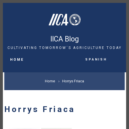
Skip
to
main
content
IICA Blog
CULTIVATING TOMORROW´S AGRICULTURE TODAY
MAIN
Spanish
NAVIGATION
HOME
BREADCRUMB
Home
Horrys Friaca
Horrys Friaca