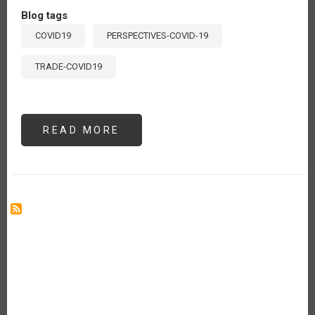
Blog tags
COVID19
PERSPECTIVES-COVID-19
TRADE-COVID19
READ MORE
ABOUT
LOS
PAÍSES
MIEMBROS
DE
LA
OMC
DISCUTEN
MEDIDAS
EN
RESPUESTA
AL
COVID-
19
Y
HACEN
UN
LLAMADO
A