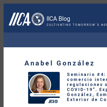
Skip
to
main
IICA Blog
content
CULTIVATING TOMORROW´S AG
BREADCRUMB
Anabel González
Seminario #4:
comercio inte
regulaciones s
COVID-19”. Ex
González, Exm
Exterior de Co