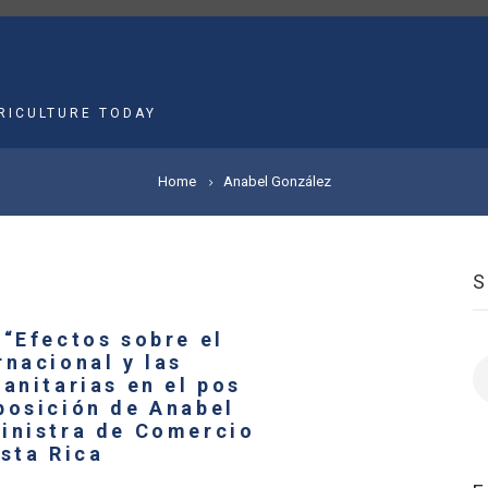
MAIN
NAVIGATION
RICULTURE TODAY
Home
Anabel González
 “Efectos sobre el
rnacional y las
S
anitarias en el pos
posición de Anabel
inistra de Comercio
sta Rica