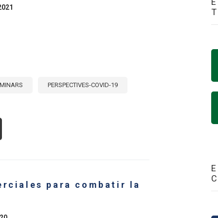
E
2021
EMINARS
PERSPECTIVES-COVID-19
OUT
MINARIO
:
FECTOS
BRE
E
MERCIO
TERNACIONAL
erciales para combatir la
S
GULACIONES
NITARIAS
020