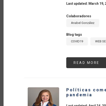
Last updated: March 19, 
Colaboradores
Anabel González
Blog tags
COVID19
WEB S
READ MORE
AB
SE
#4
“E
SO
EL
CO
IN
Políticas com
Y
LA
pandemia
RE
SA
EN
Last updated: April 24, 2
EL