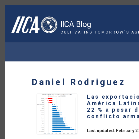
Skip
to
main
IICA Blog
content
CULTIVATING TOMORROW´S AG
BREADCRUMB
Daniel Rodriguez
Las exportaci
América Latina
22 % a pesar d
conflicto arm
Last updated: February 2