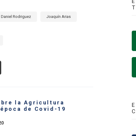
E
Daniel Rodriguez
Joaquín Arias
OUT
S
PORTACIONES
ROALIMENTARIAS
ÉRICA
TINA
bre la Agricultura
E
RIBE
a época de Covid-19
N
ECIDO
20
SAR