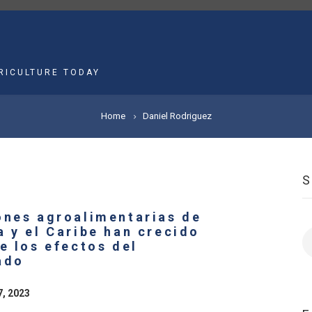
MAIN
NAVIGATION
RICULTURE TODAY
Home
Daniel Rodriguez
ones agroalimentarias de
 y el Caribe han crecido
S
e los efectos del
ado
7, 2023