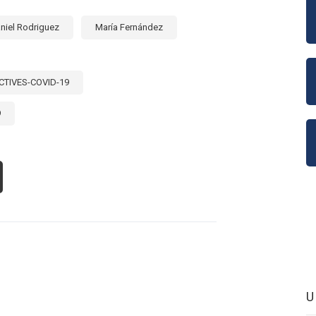
S
ECTOS
niel Rodriguez
María Fernández
L
NFLICTO
MADO
CTIVES-COVID-19
9
OUT
FLEXIONES
BRE
RICULTURA
MILIAR
OCA
VID-