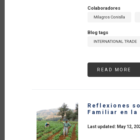
Colaboradores
Milagros Conislla
Blog tags
INTERNATIONAL TRADE
READ MORE
AB
LA
EX
AG
DE
AM
LA
Y
Reflexiones so
EL
CA
Familiar en l
HA
CR
22
Last updated: May 12, 20
%
A
PE
DE