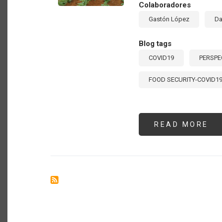
Colaboradores
LO
EF
Gastón López
Da
DE
CO
AR
Blog tags
COVID19
PERSPE
FOOD SECURITY-COVID1
READ MORE
AB
RE
SO
LA
AG
FA
EN
LA
ÉP
DE
CO
19