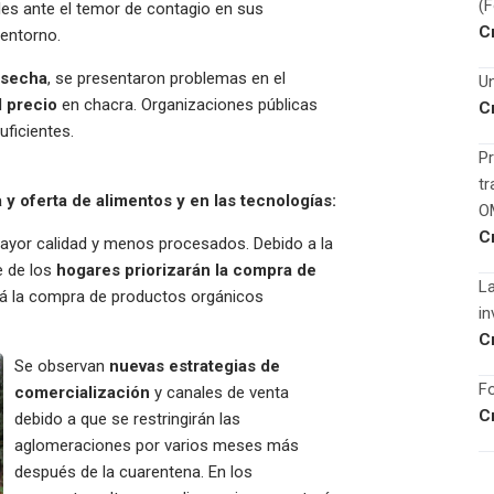
(
les ante el temor de contagio en sus
C
 entorno.
osecha
, se presentaron problemas en el
Un
l precio
en chacra. Organizaciones públicas
C
ficientes.
Pr
tr
 oferta de alimentos y en las tecnologías:
O
C
yor calidad y menos procesados. Debido a la
e de los
hogares priorizarán la compra de
La
rá la compra de productos orgánicos
in
C
Se observan
nuevas estrategias de
Fo
comercialización
y canales de venta
C
debido a que se restringirán las
aglomeraciones por varios meses más
después de la cuarentena. En los