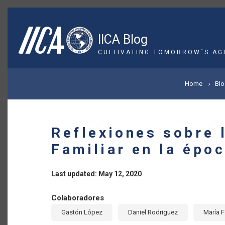
Skip
to
main
IICA Blog
content
CULTIVATING TOMORROW´S AG
BREADCRUMB
Home
Blo
Reflexiones sobre 
Familiar en la épo
Last updated: May 12, 2020
Colaboradores
Gastón López
Daniel Rodriguez
María 