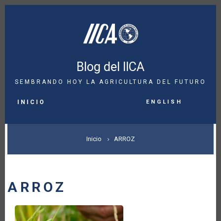
Pasar
al
contenido
principal
Blog del IICA
SEMBRANDO HOY LA AGRICULTURA DEL FUTURO
MAIN
English
NAVIGATION
INICIO
SOBRESCRIBIR
Inicio
ARROZ
ENLACES
DE
ARROZ
AYUDA
A