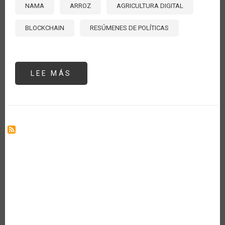
NAMA
ARROZ
AGRICULTURA DIGITAL
BLOCKCHAIN
RESÚMENES DE POLÍTICAS
LEE MÁS
SOBRE
PANAMÁ
HACIA
UN
ARROZ
SOSTENIBLE:
NAMA
Y
TECNOLOGÍA
DIGITAL
PARA
LA
TRANSFORMACIÓN
DEL
SECTOR