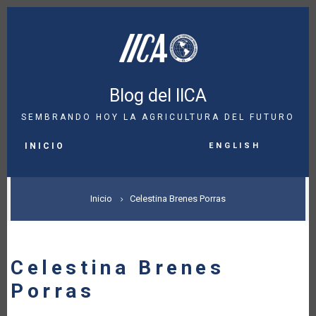
Pasar
al
contenido
principal
Blog del IICA
SEMBRANDO HOY LA AGRICULTURA DEL FUTURO
MAIN
English
NAVIGATION
INICIO
SOBRESCRIBIR
Inicio
Celestina Brenes Porras
ENLACES
DE
Celestina Brenes
AYUDA
Porras
A