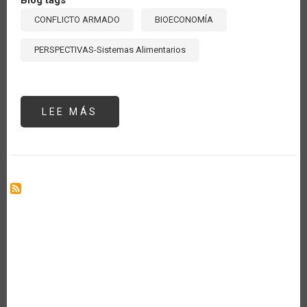
CONFLICTO ARMADO
BIOECONOMÍA
PERSPECTIVAS-Sistemas Alimentarios
LEE MÁS
SOBRE
LA
IMPORTANCIA
GEOPOLÍTICA
DEL
SECTOR
AGROPECUARIO
EN
LA
SEGURIDAD
ENERGÉTICA
A
RAÍZ
DE
LA
GUERRA
ENTRE
RUSIA
Y
UCRANIA:
EL