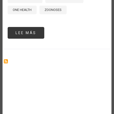
ONE HEALTH
ZOONOSES
LEE MÁS
SOBRE
ENFERMEDADES
ANIMALES
PRIORITARIAS
EN
LAS
AMÉRICAS:
ORIENTACIONES
DEL
TALLER
INTERNACIONAL
DE
SANIDAD
ANIMAL
PROCINORTE
2024
[EN]