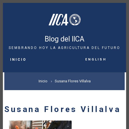
Pasar
al
contenido
principal
Blog del IICA
SEMBRANDO HOY LA AGRICULTURA DEL FUTURO
MAIN
English
NAVIGATION
INICIO
SOBRESCRIBIR
Inicio
Susana Flores Villalva
ENLACES
DE
Susana Flores Villalva
AYUDA
A