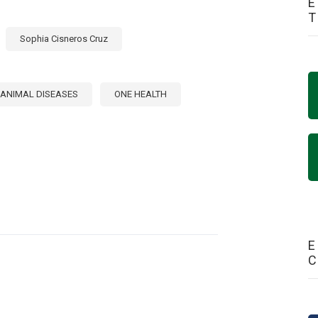
E
Sophia Cisneros Cruz
ANIMAL DISEASES
ONE HEALTH
E
RMEDADES
ALES
RITARIAS
E
ICAS:
NTACIONES
ER
RNACIONAL
DAD