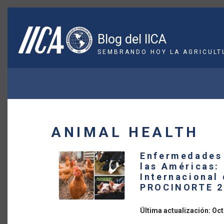
Pasar
al
contenido
Blog del IICA
principal
SEMBRANDO HOY LA AGRICULT
SOBRESCRIBIR
ENLACES
DE
ANIMAL HEALTH
AYUDA
Enfermedades 
A
las Américas: 
Internacional
LA
PROCINORTE 2
NAVEGACIÓN
Última actualización: Oct