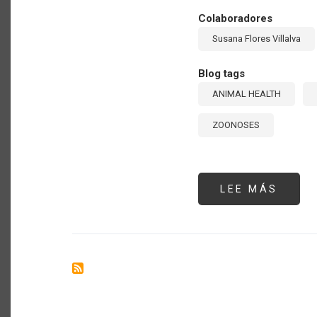
Colaboradores
Susana Flores Villalva
Blog tags
ANIMAL HEALTH
ZOONOSES
LEE MÁS
SOBR
ENFE
ANIM
PRIO
EN
LAS
AMÉR
ORIE
DEL
TALL
INTE
DE
SANI