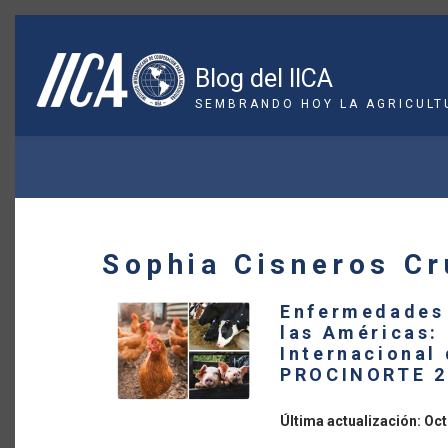
Pasar
al
contenido
Blog del IICA
principal
SEMBRANDO HOY LA AGRICULT
SOBRESCRIBIR
ENLACES
DE
Sophia Cisneros Cr
AYUDA
Enfermedades 
A
las Américas: 
Internacional
LA
PROCINORTE 2
NAVEGACIÓN
Última actualización: Oct