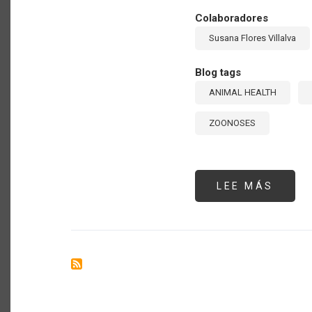
Colaboradores
Susana Flores Villalva
Blog tags
ANIMAL HEALTH
ZOONOSES
LEE MÁS
SOBR
ENFE
ANIM
PRIO
EN
LAS
AMÉR
ORIE
DEL
TALL
INTE
DE
SANI