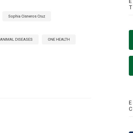
E
Sophia Cisneros Cruz
ANIMAL DISEASES
ONE HEALTH
E
RMEDADES
ALES
RITARIAS
E
ICAS:
NTACIONES
ER
RNACIONAL
DAD