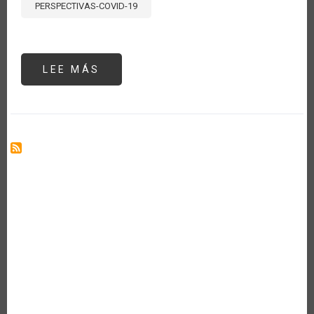
PERSPECTIVAS-COVID-19
LEE MÁS
SOBRE
ALPHA
SENNON'S
HOT
10
COUNTDOWN
LIST
ON
HOW
TO
BE
FOOD
SECURE