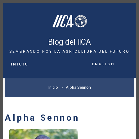
Pasar
al
contenido
principal
Blog del IICA
SEMBRANDO HOY LA AGRICULTURA DEL FUTURO
MAIN
English
NAVIGATION
INICIO
SOBRESCRIBIR
Inicio
Alpha Sennon
ENLACES
DE
Alpha Sennon
AYUDA
A