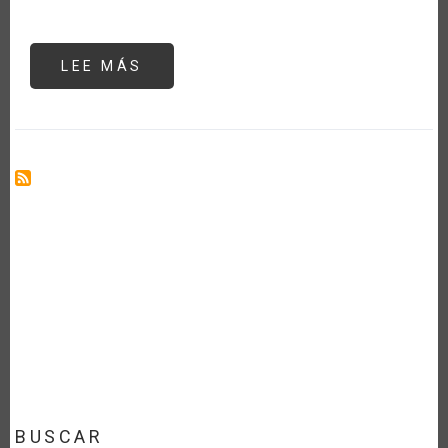
LEE MÁS
SOBRE
COVID-
19
Y
LA
SEGURIDAD
ALIMENTARIA
EN
ÁFRICA
SUBSAHARIANA
BUSCAR