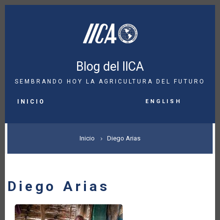
Pasar
al
contenido
principal
Blog del IICA
SEMBRANDO HOY LA AGRICULTURA DEL FUTURO
MAIN
English
NAVIGATION
INICIO
SOBRESCRIBIR
Inicio
Diego Arias
ENLACES
DE
Diego Arias
AYUDA
A