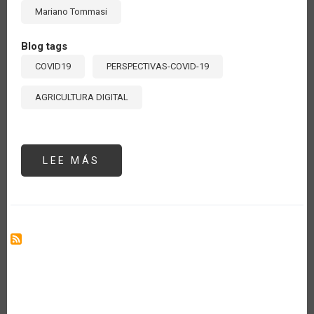
Mariano Tommasi
Blog tags
COVID19
PERSPECTIVAS-COVID-19
AGRICULTURA DIGITAL
LEE MÁS
SOBRE
¿DE
VUELTA
A
LOS
AÑOS
SESENTA?
LA
EDUCACIÓN
PODRÍA
MOSTRAR
LA
CICATRIZ
MÁS
DURADERA
EN