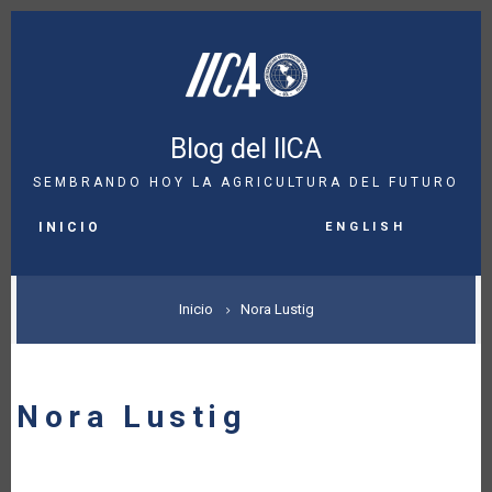
Pasar
al
contenido
principal
Blog del IICA
SEMBRANDO HOY LA AGRICULTURA DEL FUTURO
MAIN
English
NAVIGATION
INICIO
SOBRESCRIBIR
Inicio
Nora Lustig
ENLACES
DE
Nora Lustig
AYUDA
A