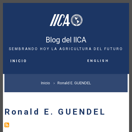
Pasar
al
contenido
principal
Blog del IICA
SEMBRANDO HOY LA AGRICULTURA DEL FUTURO
MAIN
English
NAVIGATION
INICIO
SOBRESCRIBIR
Inicio
Ronald E. GUENDEL
ENLACES
DE
Ronald E. GUENDEL
AYUDA
A