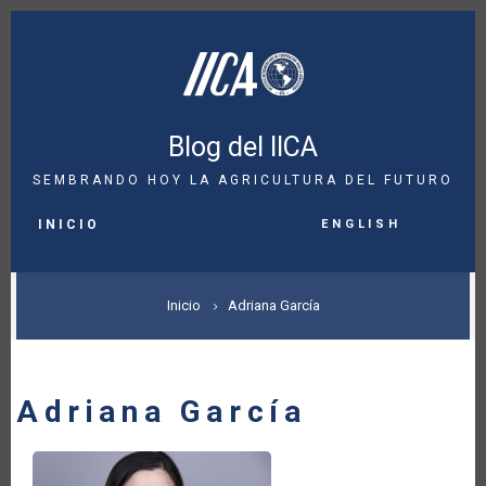
Pasar
al
contenido
principal
Blog del IICA
SEMBRANDO HOY LA AGRICULTURA DEL FUTURO
MAIN
English
NAVIGATION
INICIO
SOBRESCRIBIR
Inicio
Adriana García
ENLACES
DE
Adriana García
AYUDA
A