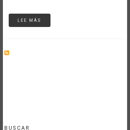
LEE MÁS
SOBRE
RESTRICCIONES
A
LAS
EXPORTACIONES
DE
ALIMENTOS
ANTE
EL
COVID-
19
BUSCAR