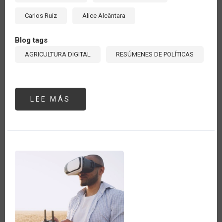
Carlos Ruiz
Alice Alcântara
Blog tags
AGRICULTURA DIGITAL
RESÚMENES DE POLÍTICAS
LEE MÁS
SOBRE
ESTADO
DE
LA
DIGITALIZACIÓN
DEL
SECTOR
AGROPECUARIO
EN
AMÉRICA
LATINA
Y
EL
CARIBE:
PERSPECTIVAS
Y
PROPUESTAS
PARA