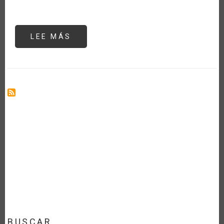
LEE MÁS
SOBRE
PROMOVIENDO
LA
DIGITALIZACIÓN
EN
LA
AGRICULTURA:
7
INICIATIVAS
DE
POLÍTICAS
QUE
IMPULSAN
LA
TRANSFORMACIÓN
EN
AMÉRICA
LATINA
Y
EL
CARIBE
BUSCAR