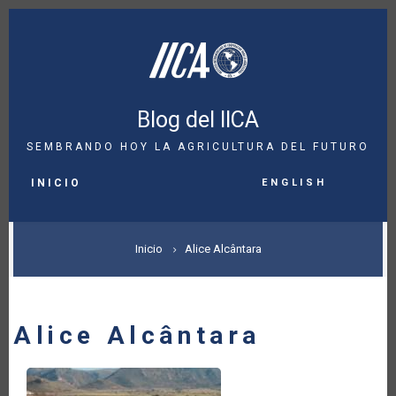
Pasar
al
contenido
principal
Blog del IICA
SEMBRANDO HOY LA AGRICULTURA DEL FUTURO
MAIN
English
NAVIGATION
INICIO
SOBRESCRIBIR
Inicio
Alice Alcântara
ENLACES
DE
Alice Alcântara
AYUDA
A