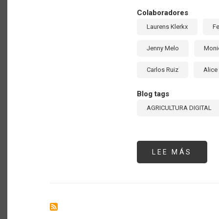
Colaboradores
Laurens Klerkx
Fe
Jenny Melo
Moni
Carlos Ruiz
Alice
Blog tags
AGRICULTURA DIGITAL
LEE MÁS
SOBR
ESTA
DE
LA
DIGIT
DEL
SECT
AGRO
EN
AMÉR