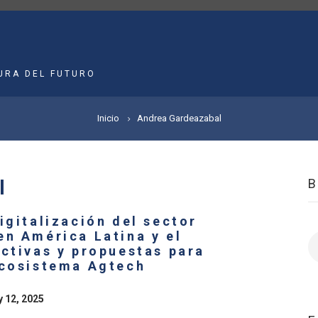
MAIN
NAVIGATION
URA DEL FUTURO
Inicio
Andrea Gardeazabal
l
igitalización del sector
en América Latina y el
B
ectivas y propuestas para
Ecosistema Agtech
y 12, 2025