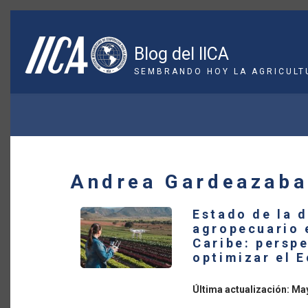
Pasar
al
contenido
Blog del IICA
principal
SEMBRANDO HOY LA AGRICULT
SOBRESCRIBIR
ENLACES
DE
Andrea Gardeazaba
AYUDA
Estado de la d
A
agropecuario 
Caribe: persp
LA
optimizar el 
NAVEGACIÓN
Última actualización: Ma