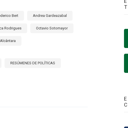
E
derico Bert
Andrea Gardeazabal
ca Rodrigues
Octavio Sotomayor
 Alcântara
RESÚMENES DE POLÍTICAS
E
DO
E
ALIZACIÓN
OR
PECUARIO
ICA