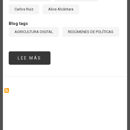
Carlos Ruiz
Alice Alcântara
Blog tags
AGRICULTURA DIGITAL
RESÚMENES DE POLÍTICAS
LEE MÁS
SOBRE
ESTADO
DE
LA
DIGITALIZACIÓN
DEL
SECTOR
AGROPECUARIO
EN
AMÉRICA
LATINA
Y
EL
CARIBE:
PERSPECTIVAS
Y
PROPUESTAS
PARA