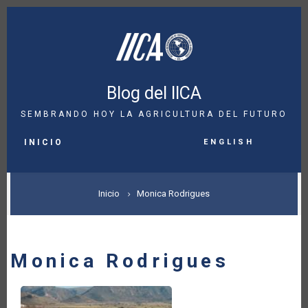
Pasar
al
contenido
principal
Blog del IICA
SEMBRANDO HOY LA AGRICULTURA DEL FUTURO
MAIN
English
NAVIGATION
INICIO
SOBRESCRIBIR
Inicio
Monica Rodrigues
ENLACES
DE
Monica Rodrigues
AYUDA
A