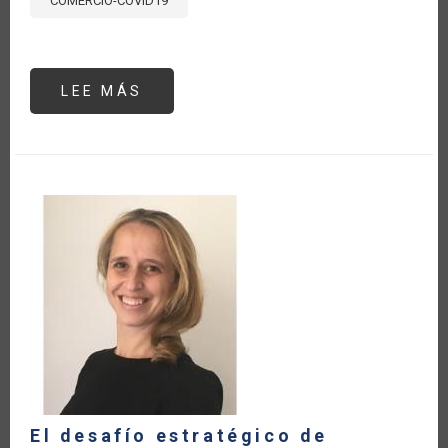
COMERCIO-COVID19
LEE MÁS
SOBRE
ENTREVISTA
A
CLAUDIO
SABSAY,
PROGRAMA
“PALABRA
DE
CAMPO”,
EMISORA
RADIO
10,
ARGENTINA
El desafío estratégico de