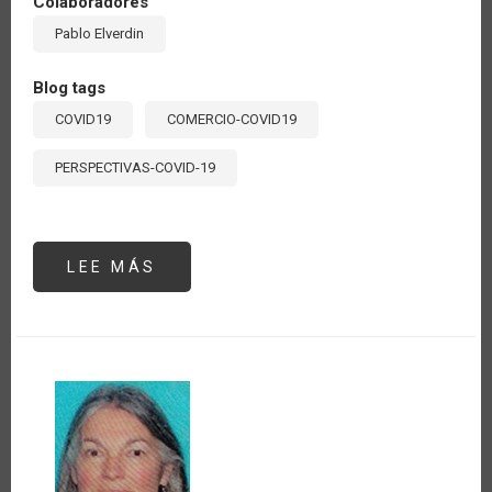
Colaboradores
Pablo Elverdin
Blog tags
COVID19
COMERCIO-COVID19
PERSPECTIVAS-COVID-19
LEE MÁS
SOBRE
REVALORIZACIÓN
DEL
MERCOSUR
ANTE
LOS
DESAFÍOS
DE
LOS
SISTEMAS
AGROALIMENTARIOS
POST
COVID-
19