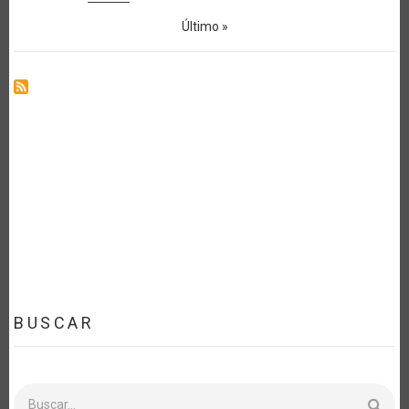
Última
Último »
página
BUSCAR
Buscar