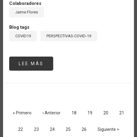
Colaboradores
Jaime Flores
Blog tags
COVID19
PERSPECTIVAS-COVID-19
LEE MÁS
SOBRE
CONVIVIR
CON
EL
COVID-
19:
IMPACTO
EN
EL
SECTOR
Paginación
AGROALIMENTARIO
Primera
« Primero
Página
‹ Anterior
Página
18
Página
19
Página
20
Página
21
página
anterior
Página
22
Página
23
Página
24
Página
25
Página
26
Siguiente
Siguiente >
actual
página