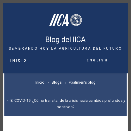
Pasar
al
contenido
principal
Blog del IICA
SEMBRANDO HOY LA AGRICULTURA DEL FUTURO
MAIN
English
NAVIGATION
INICIO
SOBRESCRIBIR
Inicio
Blogs
vpalmieri's blog
ENLACES
DE
El COVID-19: ¿Cómo transitar de la crisis hacia cambios profundos y
positivos?
AYUDA
A