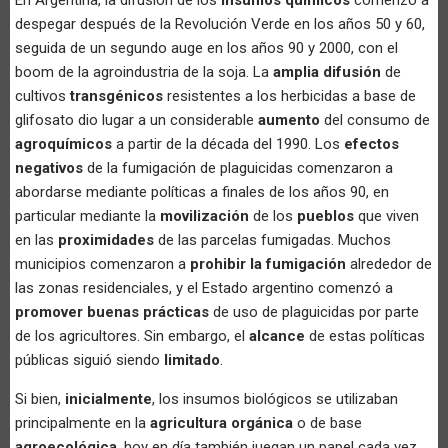
despegar después de la Revolución Verde en los años 50 y 60,
seguida de un segundo auge en los años 90 y 2000, con el
boom de la agroindustria de la soja. La
amplia difusión
de
cultivos
transgénicos
resistentes a los herbicidas a base de
glifosato dio lugar a un considerable
aumento
del consumo de
agroquímicos
a partir de la década del 1990. Los
efectos
negativos
de la fumigación de plaguicidas comenzaron a
abordarse mediante políticas a finales de los años 90, en
particular mediante la
movilización
de los
pueblos
que viven
en las
proximidades
de las parcelas fumigadas. Muchos
municipios comenzaron a
prohibir la fumigación
alrededor de
las zonas residenciales, y el Estado argentino comenzó a
promover buenas prácticas
de uso de plaguicidas por parte
de los agricultores. Sin embargo, el
alcance
de estas políticas
públicas siguió siendo
limitado
.
Si bien,
inicialmente
, los insumos biológicos se utilizaban
principalmente en la
agricultura orgánica
o de base
agroecológica
, hoy en día también juegan un papel cada vez