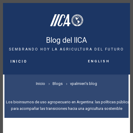
Pasar
al
contenido
principal
Blog del IICA
SEMBRANDO HOY LA AGRICULTURA DEL FUTURO
MAIN
English
NAVIGATION
INICIO
SOBRESCRIBIR
Inicio
Blogs
vpalmieri's blog
ENLACES
DE
Los bioinsumos de uso agropecuario en Argentina: las políticas públicas
para acompañar las transiciones hacia una agricultura sostenible
AYUDA
A