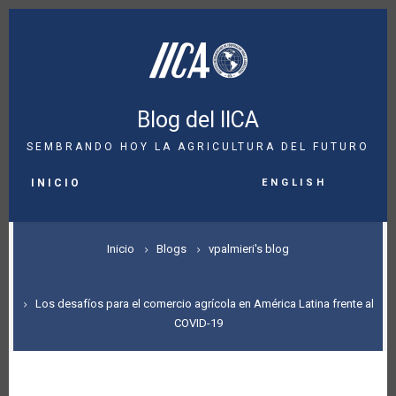
Pasar
al
contenido
principal
Blog del IICA
SEMBRANDO HOY LA AGRICULTURA DEL FUTURO
MAIN
English
NAVIGATION
INICIO
SOBRESCRIBIR
Inicio
Blogs
vpalmieri's blog
ENLACES
DE
Los desafíos para el comercio agrícola en América Latina frente al
COVID-19
AYUDA
A