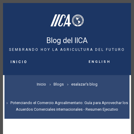
Pasar
al
contenido
principal
Blog del IICA
SEMBRANDO HOY LA AGRICULTURA DEL FUTURO
MAIN
English
NAVIGATION
INICIO
SOBRESCRIBIR
Inicio
Blogs
esalazar's blog
ENLACES
DE
Potenciando el Comercio Agroalimentario: Guía para Aprovechar los
Acuerdos Comerciales internacionales - Resumen Ejecutivo
AYUDA
A