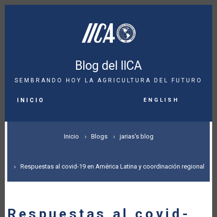
Pasar
al
contenido
principal
Blog del IICA
SEMBRANDO HOY LA AGRICULTURA DEL FUTURO
MAIN
English
NAVIGATION
INICIO
SOBRESCRIBIR
Inicio
Blogs
jarias's blog
ENLACES
DE
Respuestas al covid-19 en América Latina y coordinación regional
AYUDA
A
Respuestas al covid-