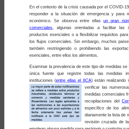
En el contexto de la crisis causada por el COVID-
responder a la situación de emergencia y para mi
económico. Se observa entre ellas
un gran nú
comerciales
, algunas orientadas a facilitar las
productos esenciales o a flexibilizar requisitos para
los flujos comerciales. Sin embargo, muchos país
también restringiendo o prohibiendo las exporta
esenciales, entre ellos los alimentos.
Examinar la prevalencia de este tipo de medidas se
única fuente que registre todas las medidas i
instituciones (
entre ellas el IICA
) están realizando
verificar las numeros
medidas comerciales fre
recopilaciones del
Cen
específico de los ali
diariamente la lista d
revisión cruzada de l
emplean alguna medida para restringir o controlar su