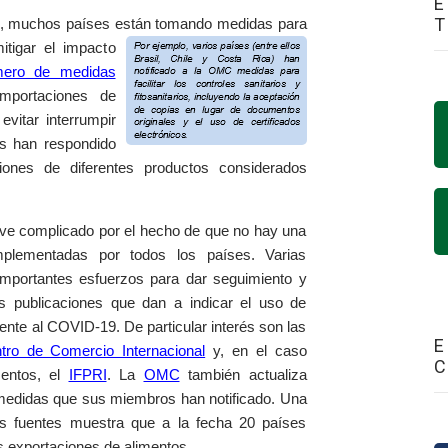
E
19, muchos países están tomando medidas para
tigar el impact
o
mero de medidas
 importaciones de
 evitar interrumpir
es han respondido
ciones de diferentes productos considerados
 ve complicado por el hecho de que no hay una
mplementadas por todos los países. Varias
 importantes esfuerzos para dar seguimiento y
as publicaciones que dan a indicar el uso de
nte al COVID-19. De particular interés son las
E
tro de Comercio Internacional
y, en el caso
mentos, el
IFPRI
. La
OMC
también actualiza
e medidas que sus miembros han notificado. Una
as fuentes muestra que a la fecha 20 países
s exportaciones de alimentos.