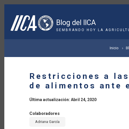
Pasar
al
contenido
Blog del IICA
principal
SEMBRANDO HOY LA AGRICULT
SOBRESCRIBIR
Inicio
B
ENLACES
DE
Restricciones a la
AYUDA
de alimentos ante 
A
Última actualización: Abril 24, 2020
LA
Colaboradores
NAVEGACIÓN
Adriana García