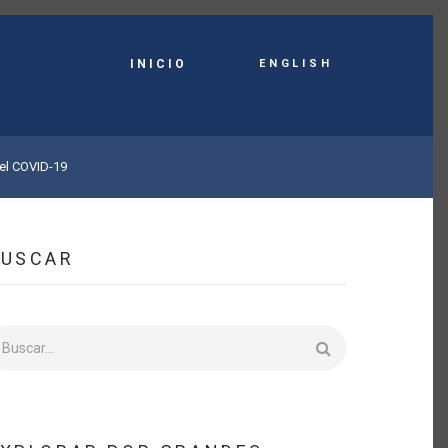
English
INICIO
 el COVID-19
BUSCAR
uscar