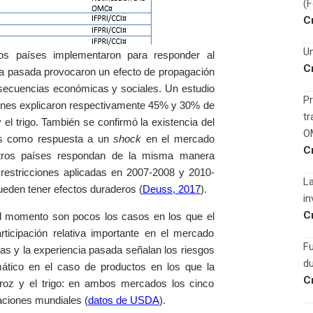
(
C
Un
os países implementaron para responder al
C
da pasada provocaron un efecto de propagación
ecuencias económicas y sociales. Un estudio
Pr
ciones explicaron respectivamente 45% y 30% de
tr
el trigo. También se confirmó la existencia del
O
ones como respuesta a un
shock
en el mercado
C
 otros países respondan de la misma manera
s restricciones aplicadas en 2007-2008 y 2010-
La
ueden tener efectos duraderos (
Deuss, 2017
).
in
C
l momento son pocos los casos en los que el
rticipación relativa importante en el mercado
F
as y la experiencia pasada señalan los riesgos
du
mático en el caso de productos en los que la
C
roz y el trigo: en ambos mercados los cinco
aciones mundiales (
datos de USDA
).