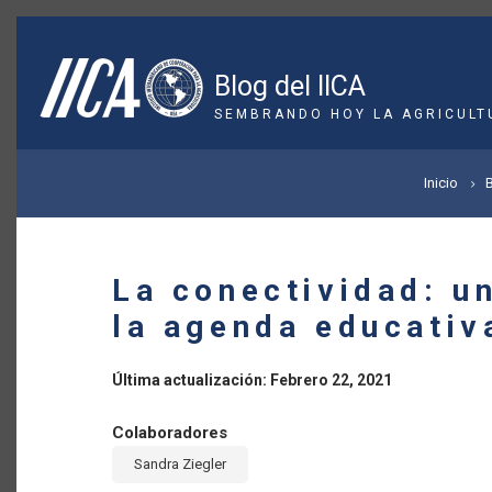
Pasar
al
contenido
Blog del IICA
principal
SEMBRANDO HOY LA AGRICULT
SOBRESCRIBIR
Inicio
ENLACES
DE
La conectividad: u
AYUDA
la agenda educativ
A
Última actualización: Febrero 22, 2021
LA
Colaboradores
NAVEGACIÓN
Sandra Ziegler