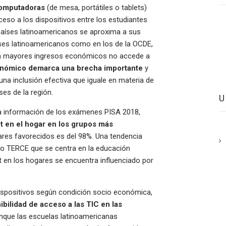
computadoras
(de mesa, portátiles o tablets)
cceso a los dispositivos entre los estudiantes
aíses latinoamericanos se aproxima a sus
aíses latinoamericanos como en los de la OCDE,
on mayores ingresos económicos no accede a
onómico demarca una brecha importante
y
na inclusión efectiva que iguale en materia de
ses de la región.
e la información de los exámenes PISA 2018,
et en el hogar en los grupos más
ares favorecidos es del 98%. Una tendencia
dio TERCE que se centra en la educación
t en los hogares se encuentra influenciado por
dispositivos según condición socio económica,
nibilidad de acceso a las TIC en las
unque las escuelas latinoamericanas