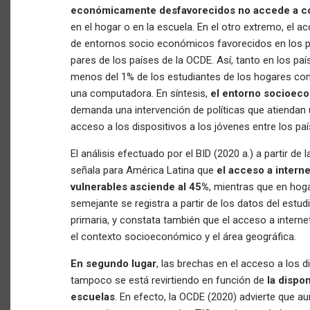
económicamente desfavorecidos no accede a 
en el hogar o en la escuela. En el otro extremo, el a
de entornos socio económicos favorecidos en los p
pares de los países de la OCDE. Así, tanto en los p
menos del 1% de los estudiantes de los hogares c
una computadora. En síntesis,
el entorno socioec
demanda una intervención de políticas que atiendan u
acceso a los dispositivos a los jóvenes entre los paí
El análisis efectuado por el BID (2020 a.) a partir d
señala para América Latina que
el acceso a intern
vulnerables asciende al 45%
, mientras que en hog
semejante se registra a partir de los datos del estu
primaria, y constata también que el acceso a interne
el contexto socioeconómico y el área geográfica.
En segundo lugar
, las brechas en el acceso a los 
tampoco se está revirtiendo en función de
la dispo
escuelas
. En efecto, la OCDE (2020) advierte que a