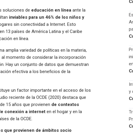
C
as soluciones de
educación en línea
ante la
Es
ultan
inviables para un 46% de los niños y
Am
gares sin conectividad a Internet. Esto
pa
en 13 países de América Latina y el Caribe
C
cación en línea.
Pr
 amplia variedad de políticas en la materia,
in
 al momento de considerar la incorporación
en
gión. Hay un conjunto de datos que demuestran
C
ación efectiva a los beneficios de la
In
ituye un factor importante en el acceso de los
y
tudio reciente de la OCDE (2020) destaca que
C
 de 15 años que provienen
de contextos
e conexión a internet
en el hogar y en la
Tr
aíses de la OCDE.
Pr
C
es que provienen de ámbitos socio