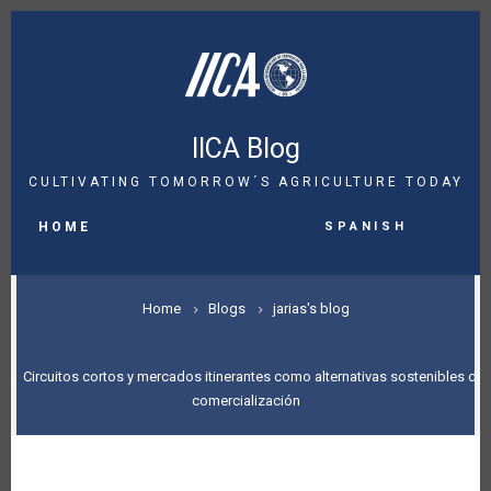
Skip
to
main
content
IICA Blog
CULTIVATING TOMORROW´S AGRICULTURE TODAY
MAIN
Spanish
NAVIGATION
HOME
BREADCRUMB
Home
Blogs
jarias's blog
Circuitos cortos y mercados itinerantes como alternativas sostenibles de
comercialización