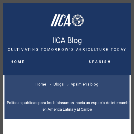
Skip
to
main
content
IICA Blog
CULTIVATING TOMORROW´S AGRICULTURE TODAY
MAIN
Spanish
NAVIGATION
HOME
BREADCRUMB
Home
Blogs
vpalmieri's blog
Políticas públicas para los bioinsumos: hacia un espacio de intercambio
en América Latina y El Caribe