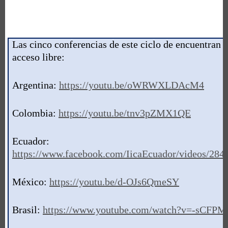
Las cinco conferencias de este ciclo de encuentran
o
acceso libre:
Argentina:
https://youtu.be/oWRWXLDAcM4
Colombia:
https://youtu.be/tnv3pZMX1QE
Ecuador:
https://www.facebook.com/IicaEcuador/videos/28
México:
https://youtu.be/d-OJs6QmeSY
Brasil:
https://www.youtube.com/watch?v=-sCFP