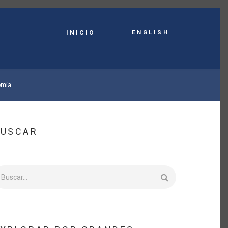
English
INICIO
emia
BUSCAR
uscar