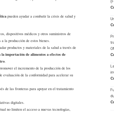
(
C
ítica
pueden ayudar a combatir la crisis de salud y
Un
C
os, dispositivos médicos y otros suministros de
Pr
 a la producción de estos bienes.
tr
ladar productos y materiales de la salud a través de
O
 la importación de alimentos a efectos de
C
tro
.
La
promover el incremento de la producción de los
in
de evaluación de la conformidad para acelerar su
C
vés de las fronteras para apoyar en el tratamiento
F
du
C
ativas digitales.
tual no limiten el acceso a nuevas tecnologías,