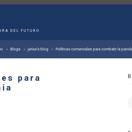
MAIN
NAVIGATION
URA DEL FUTURO
io
Blogs
jarias's blog
Políticas comerciales para combatir la pand
les para
mia
B