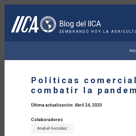
Pasar
al
contenido
Blog del IICA
principal
SEMBRANDO HOY LA AGRICULT
SOBRESCRIBIR
Inic
ENLACES
DE
Políticas comercia
AYUDA
combatir la pande
A
Última actualización: Abril 24, 2020
LA
Colaboradores
NAVEGACIÓN
Anabel González