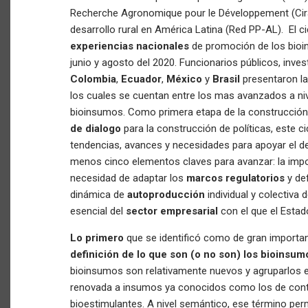
Recherche Agronomique pour le Développement (Cirad)
desarrollo rural en América Latina (Red PP-AL). El c
experiencias nacionales
de promoción de los bioi
junio y agosto del 2020. Funcionarios públicos, inv
Colombia
,
Ecuador
,
México
y
Brasil
presentaron la
los cuales se cuentan entre los mas avanzados a nive
bioinsumos. Como primera etapa de la construcció
de dialogo
para la construcción de políticas, este ci
tendencias, avances y necesidades para apoyar el des
menos cinco elementos claves para avanzar: la imp
necesidad de adaptar los
marcos regulatorios
y def
dinámica de
autoproducción
individual y colectiva 
esencial del
sector empresarial
con el que el Estad
Lo primero
que se identificó como de gran importan
definición de lo que son (o no son) los bioinsum
bioinsumos son relativamente nuevos y agruparlos en
renovada a insumos ya conocidos como los de control
bioestimulantes. A nivel semántico, ese término per