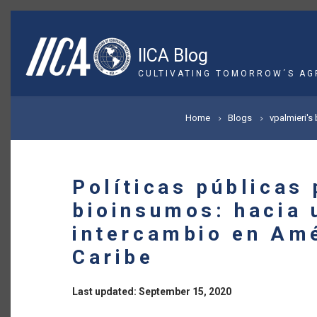
Skip
to
main
IICA Blog
content
CULTIVATING TOMORROW´S AG
BREADCRUMB
Home
Blogs
vpalmieri's
Políticas públicas 
bioinsumos: hacia 
intercambio en Amé
Caribe
Last updated: September 15, 2020