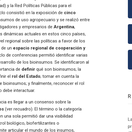
 y la Red Políticas Públicas para el
iclo consistió en la exposición de
cinco
nsumos de uso agropecuario y se realizó entre
estigadores y empresarios de
Argentina
,
s dinámicas actuales en estos cinco países,
l regional sobre las políticas a favor de los
n de un
espacio regional de cooperación y
clo de conferencias permitió identificar varias
arrollo de los bioinsumos. Se identificaron al
ortancia de
definir
qué son bioinsumos; la
inir el
rol del Estado
; tomar en cuenta la
de bioinsumos; y finalmente, reconocer el rol
o debe interactuar.
cia es llegar a un consenso sobre la
os
(ver recuadro). El término o la categoría
 una sola permitió dar una visibilidad
La
 biológico, biofertilizantes o
p
mite articular el mundo de los insumos,