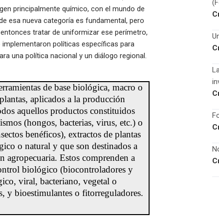
(
gen principalmente químico, con el mundo de
C
o de esa nueva categoría es fundamental, pero
 entonces tratar de uniformizar ese perímetro,
Un
 implementaron políticas específicas para
C
a una política nacional y un diálogo regional.
La
in
rramientas de base biológica, macro o
C
plantas, aplicados a la producción
odos aquellos productos constituidos
Fo
mos (hongos, bacterias, virus, etc.) o
C
ectos benéficos), extractos de plantas
ico o natural y que son destinados a
No
ón agropecuaria. Estos comprenden a
C
ontrol biológico (biocontroladores y
ico, viral, bacteriano, vegetal o
s, y bioestimulantes o fitorreguladores.