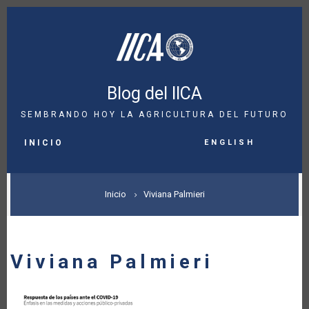
Pasar
al
contenido
principal
Blog del IICA
SEMBRANDO HOY LA AGRICULTURA DEL FUTURO
MAIN
English
NAVIGATION
INICIO
SOBRESCRIBIR
Inicio
Viviana Palmieri
ENLACES
DE
Viviana Palmieri
AYUDA
A