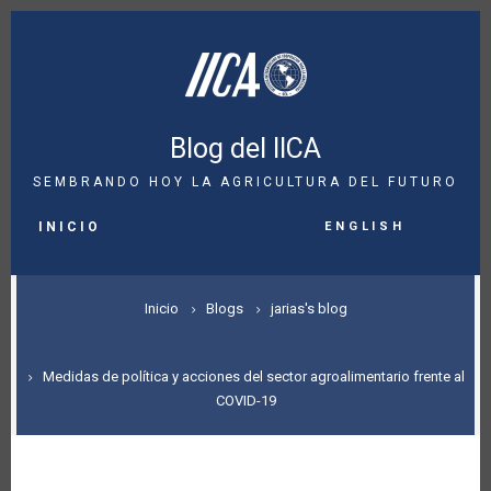
Pasar
al
contenido
principal
Blog del IICA
SEMBRANDO HOY LA AGRICULTURA DEL FUTURO
MAIN
English
NAVIGATION
INICIO
SOBRESCRIBIR
Inicio
Blogs
jarias's blog
ENLACES
DE
Medidas de política y acciones del sector agroalimentario frente al
COVID-19
AYUDA
A