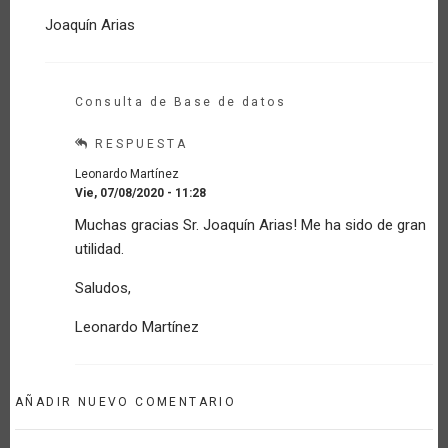
verificado)
Joaquín Arias
Consulta de Base de datos
RESPUESTA
Leonardo Martínez
Vie, 07/08/2020 - 11:28
En
Muchas gracias Sr. Joaquín Arias! Me ha sido de gran
respuesta
utilidad.
a
Medidas
Saludos,
disponibles
en
Leonardo Martínez
Excel
y
PDF
por
AÑADIR NUEVO COMENTARIO
jarias