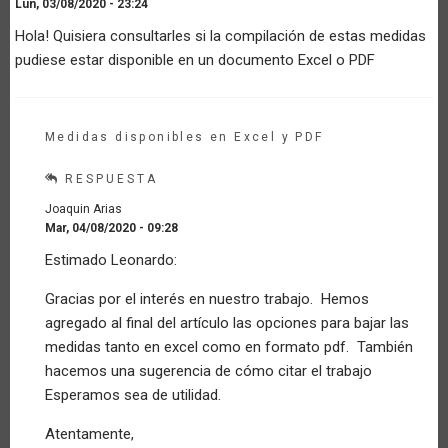
Lun, 03/08/2020 - 23:24
Hola! Quisiera consultarles si la compilación de estas medidas
pudiese estar disponible en un documento Excel o PDF
Medidas disponibles en Excel y PDF
RESPUESTA
Joaquin Arias
Mar, 04/08/2020 - 09:28
En
Estimado Leonardo:
respuesta
a
Gracias por el interés en nuestro trabajo. Hemos
Consulta
agregado al final del artículo las opciones para bajar las
de
Base
medidas tanto en excel como en formato pdf. También
de
hacemos una sugerencia de cómo citar el trabajo
datos
Esperamos sea de utilidad.
por
Invitado
Atentamente,
(no