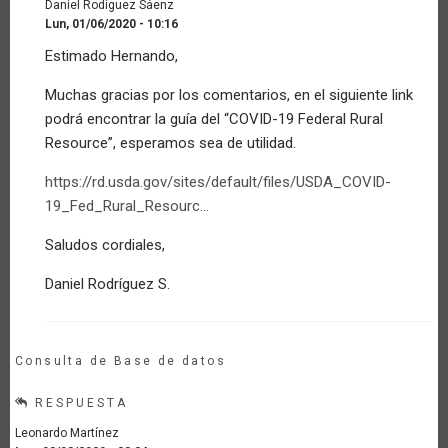
Daniel Rodíguez Sáenz
Lun, 01/06/2020 - 10:16
En
Estimado Hernando,
respuesta
a
Muchas gracias por los comentarios, en el siguiente link
Felicitaciones
podrá encontrar la guía del “COVID-19 Federal Rural
Daniel
y
Resource”, esperamos sea de utilidad.
todo…
por
https://rd.usda.gov/sites/default/files/USDA_COVID-
Invitado
19_Fed_Rural_Resourc…
(no
verificado)
Saludos cordiales,
Daniel Rodríguez S.
Consulta de Base de datos
RESPUESTA
Leonardo Martínez