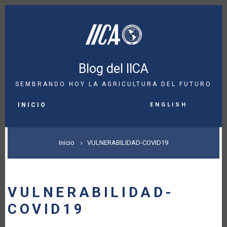
Pasar
al
contenido
principal
Blog del IICA
SEMBRANDO HOY LA AGRICULTURA DEL FUTURO
MAIN
English
NAVIGATION
INICIO
SOBRESCRIBIR
Inicio
VULNERABILIDAD-COVID19
ENLACES
DE
VULNERABILIDAD-
AYUDA
COVID19
A