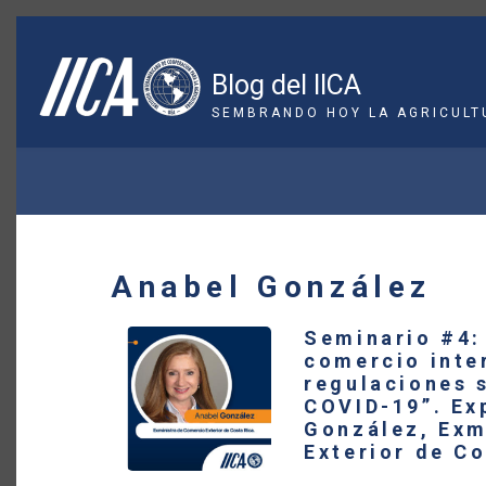
Pasar
al
contenido
Blog del IICA
principal
SEMBRANDO HOY LA AGRICULT
SOBRESCRIBIR
ENLACES
DE
Anabel González
AYUDA
Seminario #4:
A
comercio inte
regulaciones s
LA
COVID-19”. Ex
González, Exm
NAVEGACIÓN
Exterior de Co