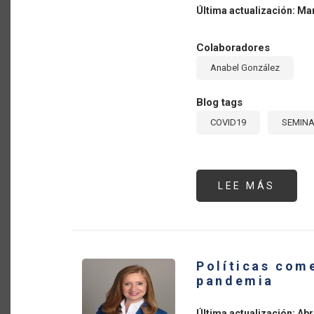
Última actualización: Ma
Colaboradores
Anabel González
Blog tags
COVID19
SEMINA
LEE MÁS
SOBR
SEMI
#4:
“EFE
SOBR
EL
COME
INTE
Políticas com
Y
LAS
pandemia
REGU
SANI
EN
Última actualización: Abr
EL