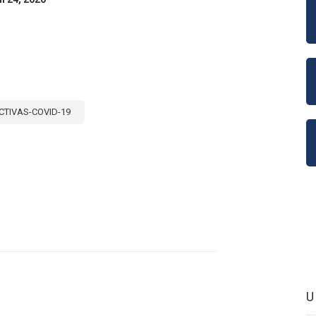
-
SICIÓN
EL
ÁLEZ,
NISTRA
RCIO
RIOR
CTIVAS-COVID-19
A
E
TICAS
RCIALES
ATIR
EMIA