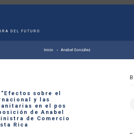
MAIN
NAVIGATION
URA DEL FUTURO
Inicio
Anabel González
 “Efectos sobre el
rnacional y las
B
anitarias en el pos
posición de Anabel
inistra de Comercio
sta Rica