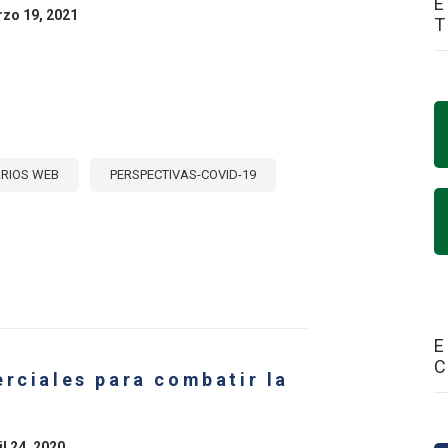
E
rzo 19, 2021
RIOS WEB
PERSPECTIVAS-COVID-19
E
NARIO
CTOS
E
E
RCIO
RNACIONAL
erciales para combatir la
LACIONES
TARIAS
il 24, 2020