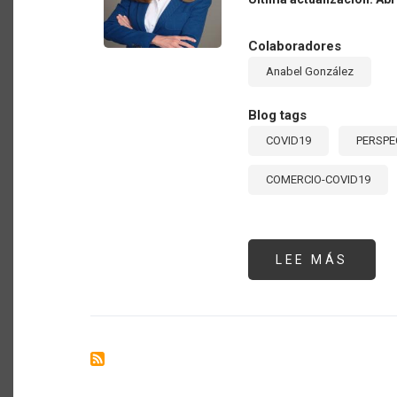
POS
COVID
19”.
Colaboradores
EXPO
DE
Anabel González
ANAB
GONZ
EXMI
DE
Blog tags
COME
EXTE
COVID19
PERSPE
DE
COST
RICA
COMERCIO-COVID19
LEE MÁS
SOBR
POLÍ
COME
PARA
COMB
LA
PAND