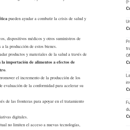
(
C
ítica
pueden ayudar a combatir la crisis de salud y
Un
C
os, dispositivos médicos y otros suministros de
Pr
 a la producción de estos bienes.
tr
ladar productos y materiales de la salud a través de
O
 la importación de alimentos a efectos de
C
tro
.
La
promover el incremento de la producción de los
in
de evaluación de la conformidad para acelerar su
C
vés de las fronteras para apoyar en el tratamiento
F
du
C
ativas digitales.
tual no limiten el acceso a nuevas tecnologías,