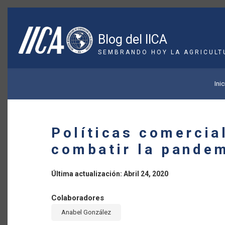
Pasar
al
contenido
Blog del IICA
principal
SEMBRANDO HOY LA AGRICULT
SOBRESCRIBIR
Inic
ENLACES
DE
Políticas comercia
AYUDA
combatir la pande
A
Última actualización: Abril 24, 2020
LA
Colaboradores
NAVEGACIÓN
Anabel González