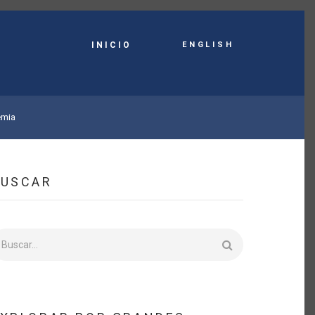
English
INICIO
emia
BUSCAR
uscar