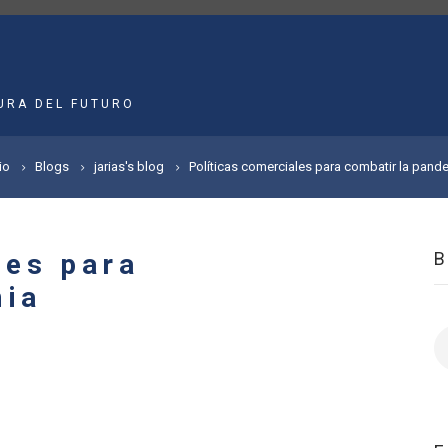
MAIN
NAVIGATION
URA DEL FUTURO
io
Blogs
jarias's blog
Políticas comerciales para combatir la pand
les para
mia
B