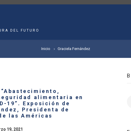
MAIN
NAVIGATION
URA DEL FUTURO
Inicio
Graciela Fernández
 “Abastecimiento,
seguridad alimentaria en
B
D-19”. Exposición de
ández, Presidenta de
de las Américas
rzo 19, 2021