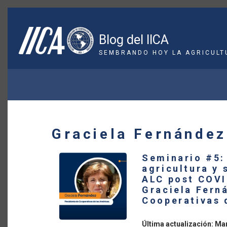
Pasar
al
contenido
Blog del IICA
principal
SEMBRANDO HOY LA AGRICULT
SOBRESCRIBIR
ENLACES
DE
Graciela Fernández
AYUDA
Seminario #5:
A
agricultura y 
ALC post COVI
LA
Graciela Fern
Cooperativas 
NAVEGACIÓN
Última actualización: Ma