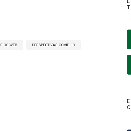
E
RIOS WEB
PERSPECTIVAS-COVID-19
E
NARIO
STECIMIENTO,
CULTURA
RIDAD
ENTARIA
E
-
SICIÓN