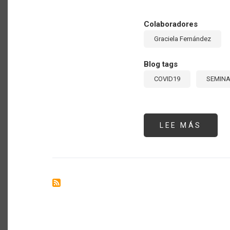
Colaboradores
Graciela Fernández
Blog tags
COVID19
SEMINA
LEE MÁS
SOBR
SEMI
#5:
“ABA
AGRI
Y
SEGU
ALIM
EN
ALC
POST
COVID
19”.
EXPO
DE