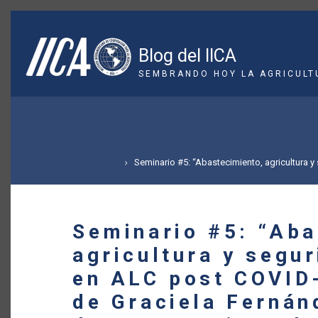
Pasar
al
contenido
Blog del IICA
principal
SEMBRANDO HOY LA AGRICULT
SOBRESCRIBIR
ENLACES
DE
Seminario #5: “Abastecimiento, agricultura 
AYUDA
A
Seminario #5: “Aba
agricultura y segu
LA
en ALC post COVID-
NAVEGACIÓN
de Graciela Fernán