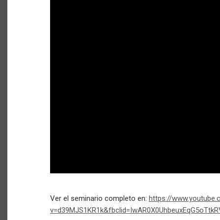
Ver el seminario completo en:
https://www.youtube
v=d39MJS1KR1k&fbclid=IwAR0X0UhbeuxEqG5oTtk