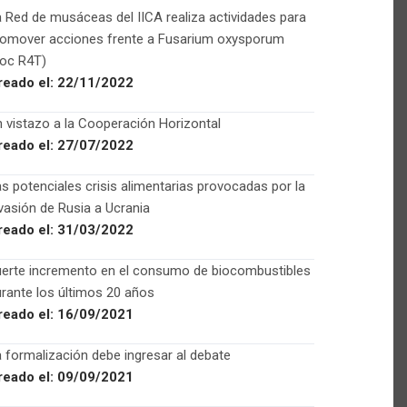
 Red de musáceas del IICA realiza actividades para
romover acciones frente a Fusarium oxysporum
Foc R4T)
reado el:
22/11/2022
 vistazo a la Cooperación Horizontal
reado el:
27/07/2022
s potenciales crisis alimentarias provocadas por la
vasión de Rusia a Ucrania
reado el:
31/03/2022
uerte incremento en el consumo de biocombustibles
rante los últimos 20 años
reado el:
16/09/2021
 formalización debe ingresar al debate
reado el:
09/09/2021