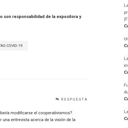
La
p
o son responsabilidad de la expositora y
(
C
Un
C
VAS-COVID-19
La
in
C
F
du
C
RESPUESTA
La
bería modificarse el cooperativismos?.
C
r una entrevista acerca de la visión de la