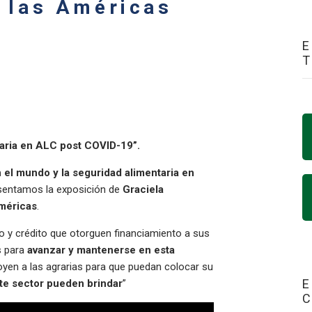
 las Américas
E
taria en ALC post COVID-19”.
 el mundo y la seguridad alimentaria en
esentamos la exposición de
Graciela
Américas
.
o y crédito que otorguen financiamiento a sus
s para
avanzar y mantenerse en esta
yen a las agrarias para que puedan colocar su
E
te sector pueden brindar
”