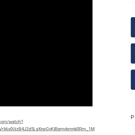
.com/watch?
RVrIi6x0UjzB4J2d5LgXnpGvKIBqmvkmnkRRm_1M