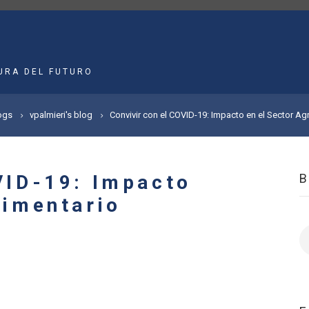
MAIN
NAVIGATION
URA DEL FUTURO
ogs
vpalmieri's blog
Convivir con el COVID-19: Impacto en el Sector Ag
VID-19: Impacto
limentario
B