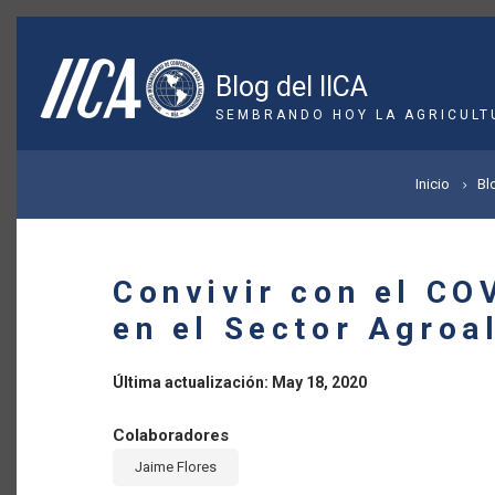
Pasar
al
contenido
Blog del IICA
principal
SEMBRANDO HOY LA AGRICULT
SOBRESCRIBIR
Inicio
Bl
ENLACES
DE
Convivir con el CO
AYUDA
en el Sector Agroa
A
Última actualización: May 18, 2020
LA
Colaboradores
NAVEGACIÓN
Jaime Flores