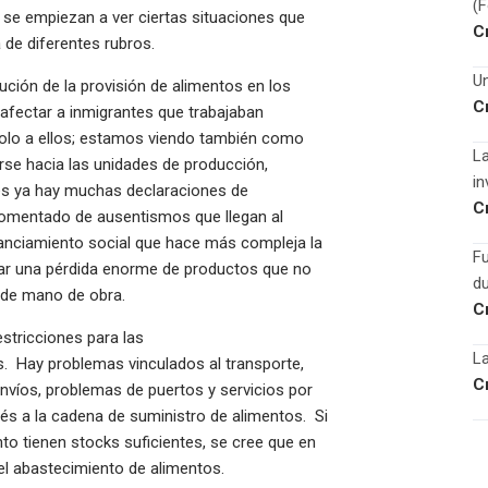
(
 se empiezan a ver ciertas situaciones que
C
a de diferentes rubros.
Un
ución de la provisión de alimentos en los
C
afectar a inmigrantes que trabajaban
solo a ellos; estamos viendo también como
La
se hacia las unidades de producción,
in
es ya hay muchas declaraciones de
C
comentado de ausentismos que llegan al
nciamiento social que hace más compleja la
F
ipar una pérdida enorme de productos que no
du
 de mano de obra.
C
stricciones para las
La
s. Hay problemas vinculados al transporte,
C
envíos, problemas de puertos y servicios por
és a la cadena de suministro de alimentos. Si
o tienen stocks suficientes, se cree que en
 el abastecimiento de alimentos.