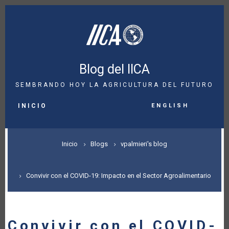
Pasar
al
contenido
principal
Blog del IICA
SEMBRANDO HOY LA AGRICULTURA DEL FUTURO
MAIN
English
NAVIGATION
INICIO
SOBRESCRIBIR
Inicio
Blogs
vpalmieri's blog
ENLACES
DE
Convivir con el COVID-19: Impacto en el Sector Agroalimentario
AYUDA
A
Convivir con el COVID-