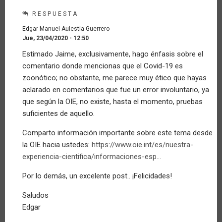
RESPUESTA
Edgar Manuel Aulestia Guerrero
Jue, 23/04/2020 - 12:50
En
Estimado Jaime, exclusivamente, hago énfasis sobre el
respuesta
comentario donde mencionas que el Covid-19 es
a
Corrección
zoonótico; no obstante, me parece muy ético que hayas
por
aclarado en comentarios que fue un error involuntario, ya
Invitado
que según la OIE, no existe, hasta el momento, pruebas
(no
suficientes de aquello.
verificado)
Comparto información importante sobre este tema desde
la OIE hacia ustedes:
https://www.oie.int/es/nuestra-
experiencia-cientifica/informaciones-esp…
Por lo demás, un excelente post.. ¡Felicidades!
Saludos
Edgar