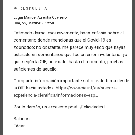
RESPUESTA
Edgar Manuel Aulestia Guerrero
Jue, 23/04/2020 - 12:50
En
Estimado Jaime, exclusivamente, hago énfasis sobre el
respuesta
comentario donde mencionas que el Covid-19 es
a
Corrección
zoonótico; no obstante, me parece muy ético que hayas
por
aclarado en comentarios que fue un error involuntario, ya
Invitado
que según la OIE, no existe, hasta el momento, pruebas
(no
suficientes de aquello.
verificado)
Comparto información importante sobre este tema desde
la OIE hacia ustedes:
https://www.oie.int/es/nuestra-
experiencia-cientifica/informaciones-esp…
Por lo demás, un excelente post.. ¡Felicidades!
Saludos
Edgar