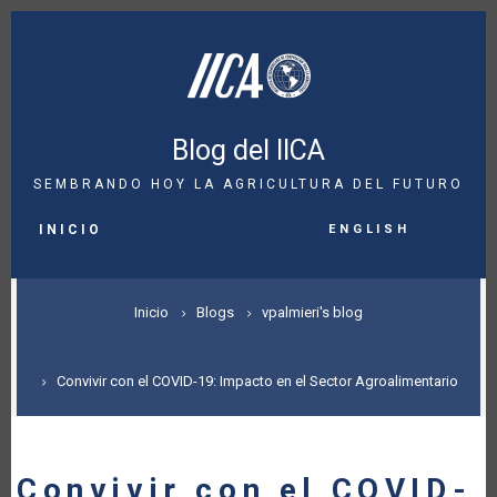
Pasar
al
contenido
principal
Blog del IICA
SEMBRANDO HOY LA AGRICULTURA DEL FUTURO
MAIN
English
NAVIGATION
INICIO
SOBRESCRIBIR
Inicio
Blogs
vpalmieri's blog
ENLACES
DE
Convivir con el COVID-19: Impacto en el Sector Agroalimentario
AYUDA
A
Convivir con el COVID-